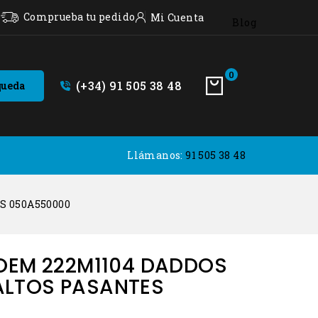
s
Comprueba tu pedido
Mi Cuenta
Blog
0
(+34) 91 505 38 48
queda
Llámanos:
91 505 38 48
S 050A550000
)OEM 222M1104 DADDOS
ALTOS PASANTES