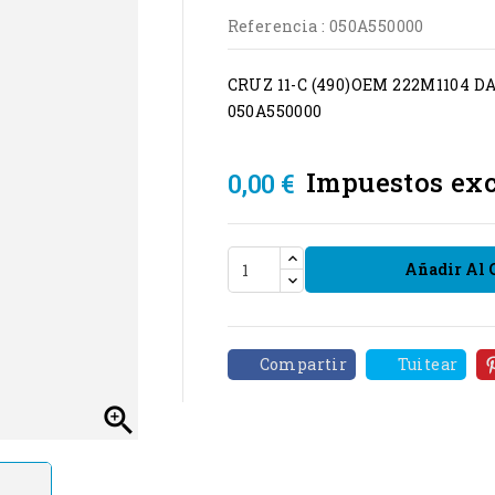
Referencia :
050A550000
CRUZ 11-C (490)OEM 222M1104
050A550000
Impuestos exc
0,00 €
Añadir Al 
Compartir
Tuitear
