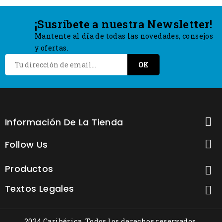
¡Susríbete a nuestra Newsletter!
Mantente al día de todas las novedades, consejos
y ofertas.

Información De La Tienda

Follow Us
Productos

Textos Legales

2024 Caribérica. Todos los derechos reservados.