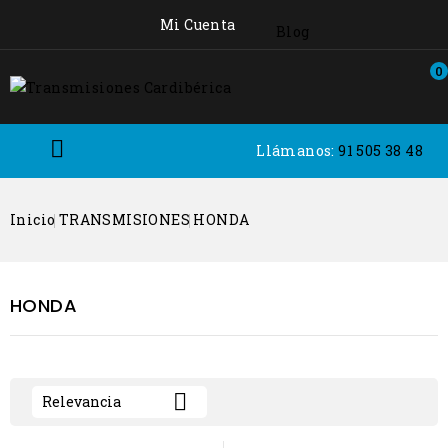
Mi Cuenta
Blog
0

Llámanos:
91 505 38 48
Inicio
TRANSMISIONES
HONDA
HONDA

Relevancia