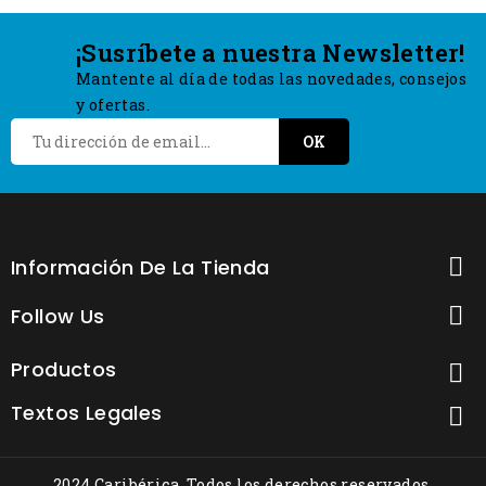
¡Susríbete a nuestra Newsletter!
Mantente al día de todas las novedades, consejos
y ofertas.

Información De La Tienda

Follow Us
Productos

Textos Legales

2024 Caribérica. Todos los derechos reservados.