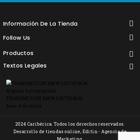

Información De La Tienda

Follow Us
Productos

Textos Legales

×
Alguien ha comprado
TRANSMISION BMW 6207534636
hace 4 minutos
2024 Caribérica. Todos los derechos reservados.
Desarrollo de tiendas online, Editin - Agencia de
Marketing.