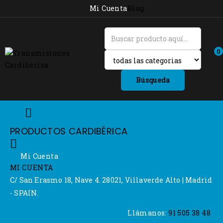
Mi Cuenta
Blog
0
Búsqueda

PRODUCTOS CARDIBÉRICA

Mi Cuenta
MI CUENTA
C/ San Erasmo 18, Nave 4. 28021, Villaverde Alto | Madrid
- SPAIN.
Llámanos:
91 505 38 48