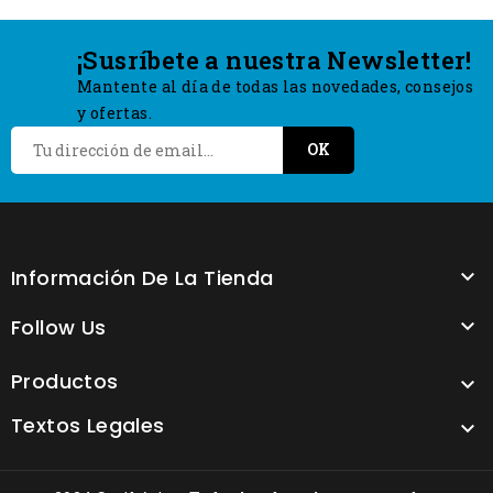
¡Susríbete a nuestra Newsletter!
Mantente al día de todas las novedades, consejos
y ofertas.
Información De La Tienda

Follow Us

Productos

Textos Legales
